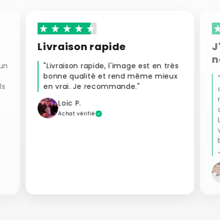
Livraison rapide
J
n
 un
"Livraison rapide, l'image est en très
bonne qualité et rend même mieux
ls
en vrai. Je recommande."
Loïc P.
Achat vérifié