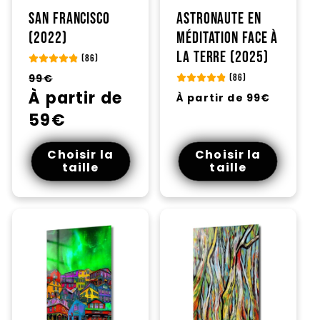
San Francisco
Astronaute en
(2022)
méditation face à
la Terre (2025)
(86)
Prix
Prix
99€
(86)
habituel
À partir de
promotionnel
Prix
À partir de 99€
habituel
59€
Choisir la
Choisir la
taille
taille