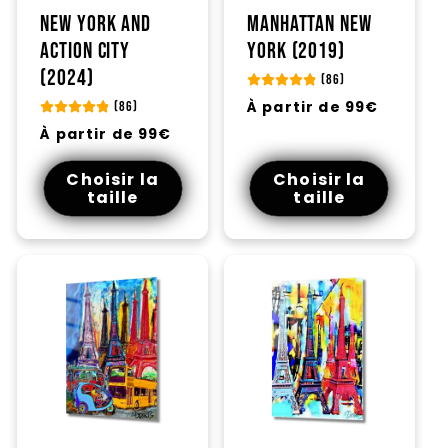
New York and
Manhattan New
action city
York (2019)
(2024)
(86)
Prix
À partir de 99€
(86)
habituel
Prix
À partir de 99€
habituel
Choisir la
Choisir la
taille
taille