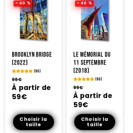
- 40 %
- 40 %
Brooklyn Bridge
Le mémorial du
(2022)
11 septembre
(2018)
(86)
Prix
Prix
99€
(86)
habituel
À partir de
promotionnel
Prix
Prix
99€
habituel
À partir de
promotionnel
59€
59€
Choisir la
Choisir la
taille
taille