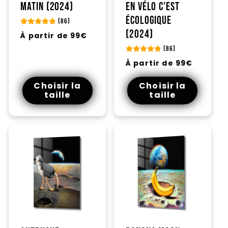
matin (2024)
en vélo c’est
écologique
(86)
(2024)
Prix
À partir de 99€
habituel
(86)
Prix
À partir de 99€
habituel
Choisir la
Choisir la
taille
taille