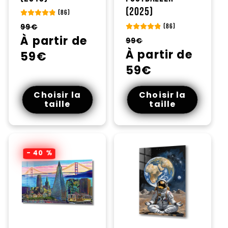
(2025)
(86)
Prix
Prix
99€
(86)
habituel
À partir de
promotionnel
Prix
Prix
99€
habituel
À partir de
promotionnel
59€
59€
Choisir la
Choisir la
taille
taille
- 40 %