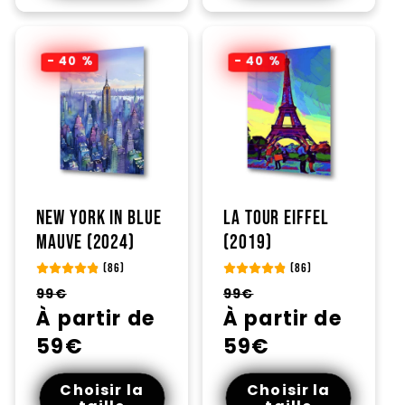
- 40 %
- 40 %
New York in blue
La Tour Eiffel
mauve (2024)
(2019)
(86)
(86)
Prix
Prix
Prix
Prix
99€
99€
habituel
À partir de
promotionnel
habituel
À partir de
promotionnel
59€
59€
Choisir la
Choisir la