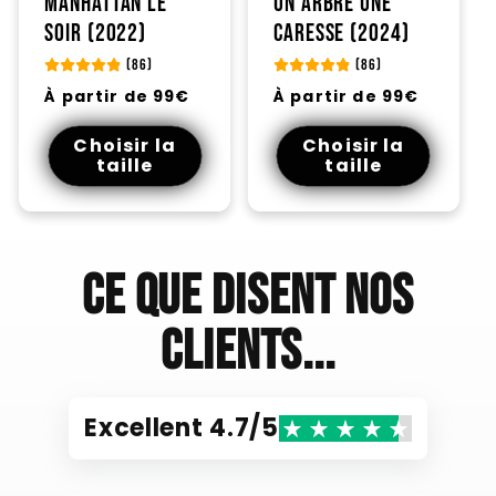
Manhattan le
Un arbre une
soir (2022)
caresse (2024)
(86)
(86)
Prix
Prix
À partir de 99€
À partir de 99€
habituel
habituel
Choisir la
Choisir la
taille
taille
Ce que disent nos
clients...
Excellent 4.7/5