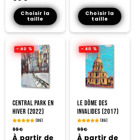
Choisir la
Choisir la
taille
taille
- 40 %
- 40 %
Central Park en
Le dôme des
hiver (2022)
invalides (2017)
(86)
(86)
Prix
Prix
Prix
Prix
99€
99€
habituel
À partir de
promotionnel
habituel
À partir de
promotionnel