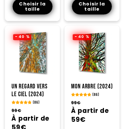
Choisir la
Choisir la
taille
taille
- 40 %
- 40 %
Un regard vers
Mon arbre (2024)
le ciel (2024)
(86)
Prix
Prix
99€
(86)
habituel
À partir de
promotionnel
Prix
Prix
99€
habituel
À partir de
promotionnel
59€
59€