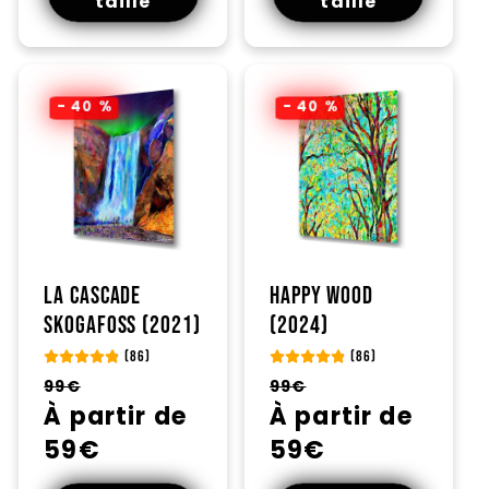
taille
taille
- 40 %
- 40 %
La cascade
Happy wood
Skogafoss (2021)
(2024)
(86)
(86)
Prix
Prix
Prix
Prix
99€
99€
habituel
À partir de
promotionnel
habituel
À partir de
promotionnel
59€
59€