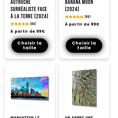
Autruche
Banana moon
surréaliste face
(2024)
à la Terre (2024)
(86)
Prix
À partir de 99€
(86)
habituel
Prix
À partir de 99€
habituel
Choisir la
Choisir la
taille
taille