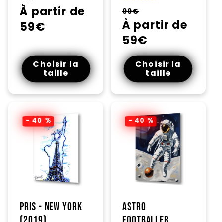
habituel
À partir de
promotionnel
Prix
Prix
99€
habituel
À partir de
promotionnel
59€
59€
Choisir la
Choisir la
taille
taille
- 40 %
- 40 %
Pris - New York
Astro
(2019)
footballer