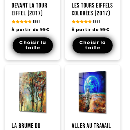
Devant la Tour
Les tours Eiffels
Eiffel (2017)
colorées (2017)
(86)
(86)
Prix
Prix
À partir de 99€
À partir de 99€
habituel
habituel
Choisir la
Choisir la
taille
taille
La brume du
Aller au travail