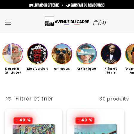
et
🚛 Livraison offerte     •     🤝 Satisfait ou remboursé !
passer
Read
au
contenu
the
(0)
Privacy
Policy
Liste des collections
Nouveautés !
Doron B.
Motivation
Animaux
Artistique
Film et
Gam
Cadre Personnalisé
(Artiste)
Série
A
Collaborations artistiques
Besoin d'aide ?
Filtrer et trier
30 produits
Recherche
- 40 %
- 40 %
Espace personnel