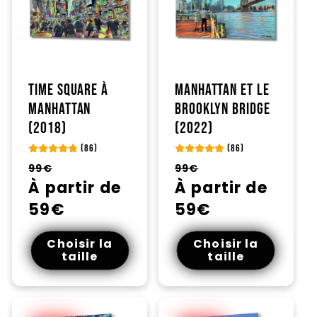
Time Square à
Manhattan et le
Manhattan
Brooklyn Bridge
(2018)
(2022)
(86)
(86)
Prix
Prix
Prix
Prix
99€
99€
habituel
À partir de
promotionnel
habituel
À partir de
promotionnel
59€
59€
Choisir la
Choisir la
taille
taille