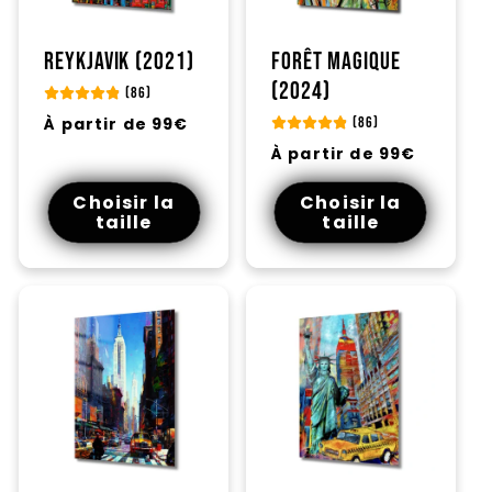
Reykjavik (2021)
Forêt magique
(2024)
(86)
Prix
À partir de 99€
(86)
habituel
Prix
À partir de 99€
habituel
Choisir la
Choisir la
taille
taille