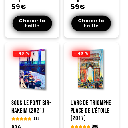
59€
59€
Choisir la
Choisir la
taille
taille
- 40 %
- 40 %
Sous le pont Bir-
L’arc de triomphe
Hakeim (2021)
place de L’étoile
(2017)
(86)
Prix
Prix
99€
(86)