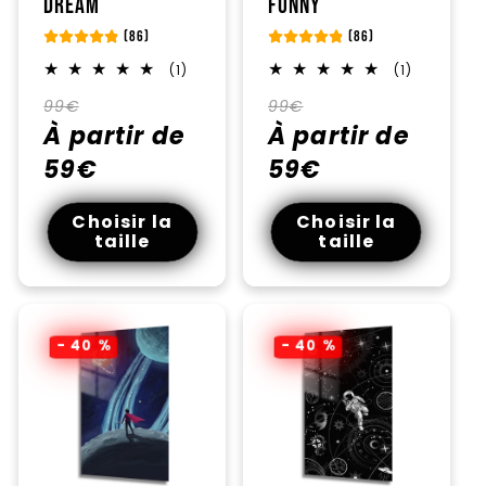
Dream
FUNNY
(86)
(86)
1
1
(1)
(1)
total
total
Prix
Prix
Prix
Prix
des
des
99€
99€
critiques
critiques
habituel
À partir de
promotionnel
habituel
À partir de
promotionnel
59€
59€
Choisir la
Choisir la
taille
taille
- 40 %
- 40 %