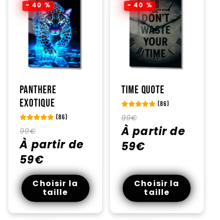
- 40 %
- 40 %
Panthere
Time Quote
Exotique
(86)
Prix
Prix
99€
(86)
habituel
À partir de
promotionnel
Prix
Prix
99€
habituel
À partir de
promotionnel
59€
59€
Choisir la
Choisir la
taille
taille