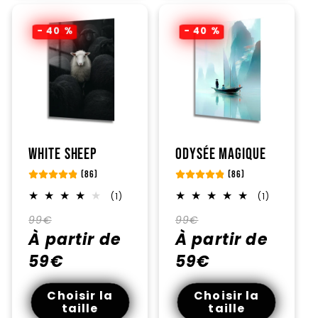
- 40 %
- 40 %
White sheep
Odysée Magique
(86)
(86)
1
1
(1)
(1)
total
total
Prix
Prix
Prix
Prix
des
des
99€
99€
critiques
critiques
habituel
À partir de
promotionnel
habituel
À partir de
promotionnel
59€
59€
Choisir la
Choisir la
taille
taille