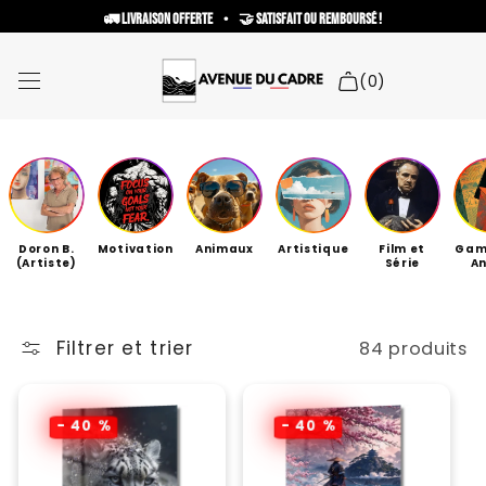
et
🚛 Livraison offerte     •     🤝 Satisfait ou remboursé !
passer
Read
au
contenu
the
(0)
Privacy
Policy
Liste des collections
Nouveautés !
Doron B.
Motivation
Animaux
Artistique
Film et
Gam
Cadre Personnalisé
(Artiste)
Série
A
Collaborations artistiques
Filtrer et trier
84 produits
Besoin d'aide ?
Recherche
- 40 %
- 40 %
Espace personnel