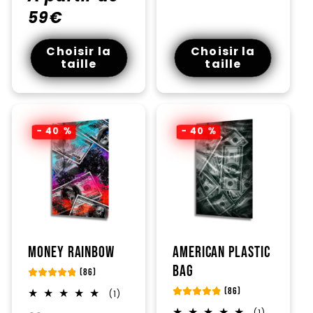
59€
Choisir la
Choisir la
taille
taille
- 40 %
- 40 %
Money Rainbow
American Plastic
Bag
(86)
(86)
1
(1)
total
1
(1)