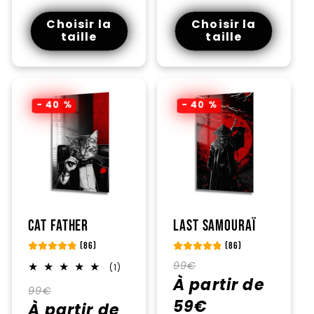
Choisir la
Choisir la
taille
taille
- 40 %
- 40 %
Cat Father
Last Samouraï
(86)
(86)
Prix
Prix
99€
1
(1)
total
habituel
À partir de
promotionnel
Prix
Prix
des
99€
critiques
59€
habituel
À partir de
promotionnel