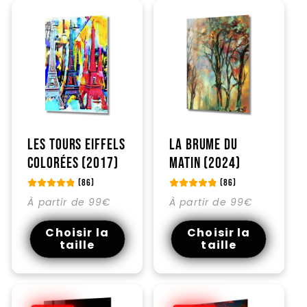
Les tours Eiffels
La brume du
colorées (2017)
matin (2024)
(86)
(86)
Prix
Prix
À partir de 99€
À partir de 99€
habituel
habituel
Choisir la
Choisir la
taille
taille