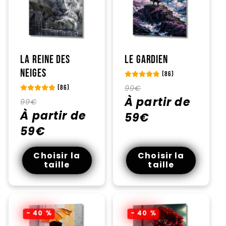
La Reine des
Le Gardien
Neiges
(86)
Prix
Prix
99€
(86)
habituel
À partir de
promotionnel
Prix
Prix
99€
habituel
À partir de
promotionnel
59€
59€
Choisir la
Choisir la
taille
taille
- 40 %
- 40 %