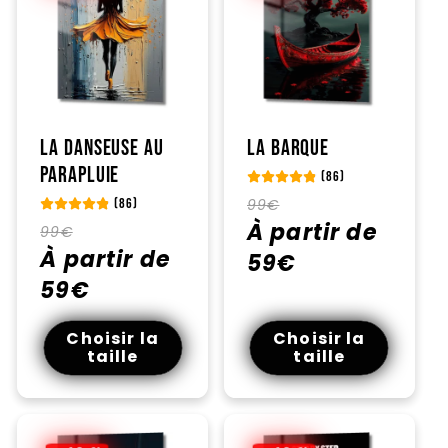
La Danseuse Au
La Barque
Parapluie
(86)
Prix
Prix
99€
(86)
habituel
À partir de
promotionnel
Prix
Prix
99€
habituel
À partir de
promotionnel
59€
59€
Choisir la
Choisir la
taille
taille