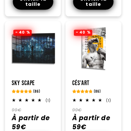
taille
taille
- 40 %
- 40 %
Sky Scape
Cés'art
(86)
(86)
1
1
(1)
(1)
total
total
Prix
Prix
Prix
Prix
des
des
99€
99€
critiques
critiques
habituel
À partir de
promotionnel
habituel
À partir de
promotionnel
59€
59€