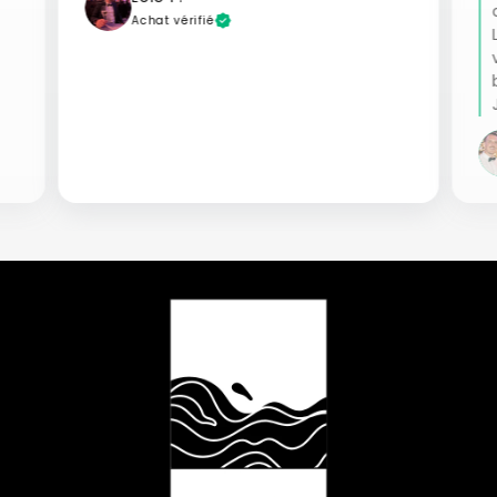
commande de 2 autres cadres !
Les images sont encore plus belle en
vrai et l'effet du verre rend super
bien.
J'adore !"
Marine J.
Achat vérifié