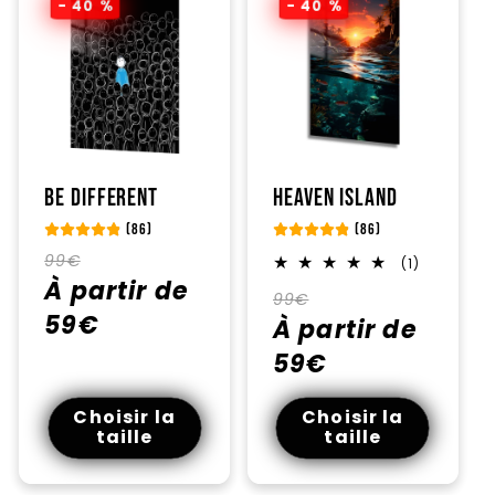
- 40 %
- 40 %
Be Different
Heaven Island
(86)
(86)
Prix
Prix
99€
1
(1)
total
habituel
À partir de
promotionnel
Prix
Prix
des
99€
critiques
59€
habituel
À partir de
promotionnel
59€
Choisir la
Choisir la
taille
taille