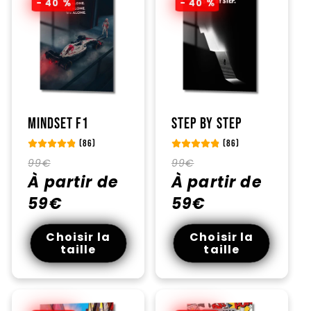
- 40 %
- 40 %
Mindset F1
Step by step
(86)
(86)
Prix
Prix
Prix
Prix
99€
99€
habituel
À partir de
promotionnel
habituel
À partir de
promotionnel
59€
59€
Choisir la
Choisir la
taille
taille