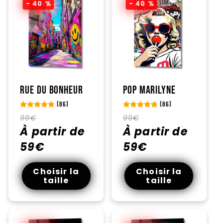
- 40 %
- 40 %
Rue du bonheur
Pop Marilyne
(86)
(86)
Prix
Prix
Prix
Prix
99€
99€
habituel
À partir de
promotionnel
habituel
À partir de
promotionnel
59€
59€
Choisir la
Choisir la
taille
taille