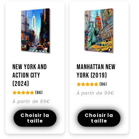
New York and
Manhattan New
action city
York (2019)
(2024)
(86)
Prix
À partir de 99€
(86)
habituel
Prix
À partir de 99€
habituel
Choisir la
Choisir la
taille
taille