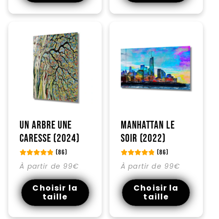
Un arbre une
Manhattan le
caresse (2024)
soir (2022)
(86)
(86)
Prix
Prix
À partir de 99€
À partir de 99€
habituel
habituel
Choisir la
Choisir la
taille
taille