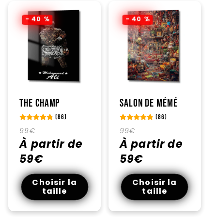
- 40 %
- 40 %
The Champ
Salon de mémé
(86)
(86)
Prix
Prix
Prix
Prix
99€
99€
habituel
À partir de
promotionnel
habituel
À partir de
promotionnel
59€
59€
Choisir la
Choisir la
taille
taille