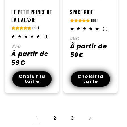
Le petit prince de
Space Ride
la galaxie
(86)
(86)
1
(1)
total
1
Prix
Prix
(1)
des
99€
total
critiques
habituel
À partir de
promotionnel
Prix
Prix
des
99€
critiques
habituel
À partir de
promotionnel
59€
59€
Choisir la
Choisir la
taille
taille
1
2
3