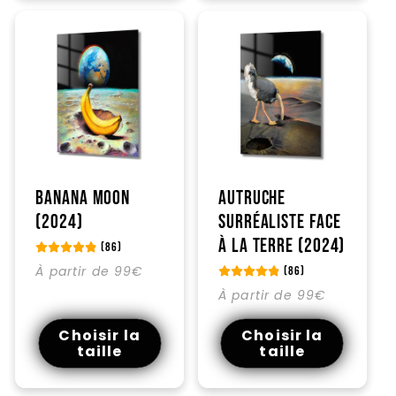
Banana moon
Autruche
(2024)
surréaliste face
à la Terre (2024)
(86)
Prix
À partir de 99€
(86)
habituel
Prix
À partir de 99€
habituel
Choisir la
Choisir la
taille
taille