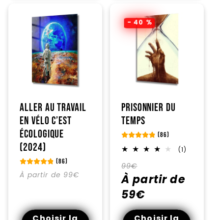
- 40 %
Aller au travail
Prisonnier du
en vélo c’est
temps
écologique
(86)
(2024)
1
(1)
total
(86)
Prix
Prix
des
99€
critiques
Prix
À partir de 99€
habituel
À partir de
promotionnel
habituel
59€
Choisir la
Choisir la