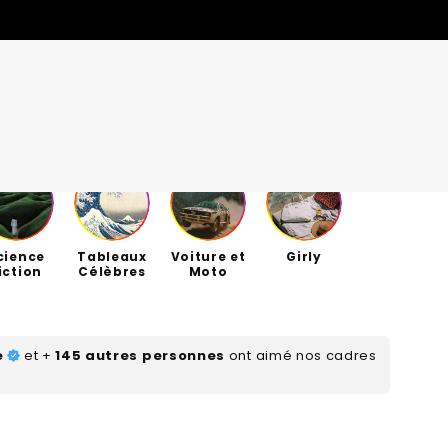
cience
Tableaux
Voiture et
Girly
MODÈLES
MODÈLES
QUANTITÉS LIMITÉES
QUANTITÉS LIMITÉES
iction
Célèbres
Moto
nt, ça vient de
nt, ça vient de
OFFRES DE LA SEMAINE
OFFRES DE LA SEMAINE
S
S
e
et +
145 autres personnes
ont aimé nos cadres