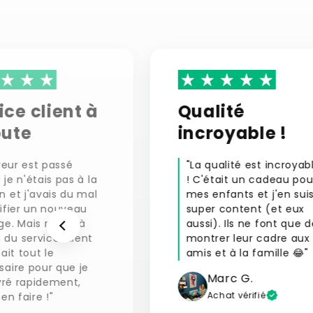
ice client à
Qualité
oute
incroyable !
vreur est passé
"La qualité est incroyab
je n'étais pas à la
! C'était un cadeau pou
 et j'avais du mal
mes enfants et j'en sui
ifier un nouveau
super content (et eux
ge. Mais merci à
aussi). Ils ne font que d
du service client
montrer leur cadre aux
fait tout le
amis et à la famille 😂"
saire pour que je
Marc G.
ivré rapidement,
Achat vérifié
ien faire !"