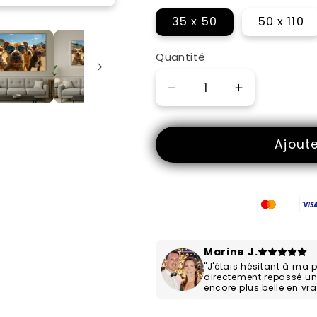
c'est ici !
35 x 50
50 x 110
Quantité
Réduire
Augmenter
la
la
quantité
quantité
Ajout
de
de
Gang
Gang
Canin
Canin
Marine J.
"J'étais hésitant à ma 
directement repassé u
encore plus belle en vrai