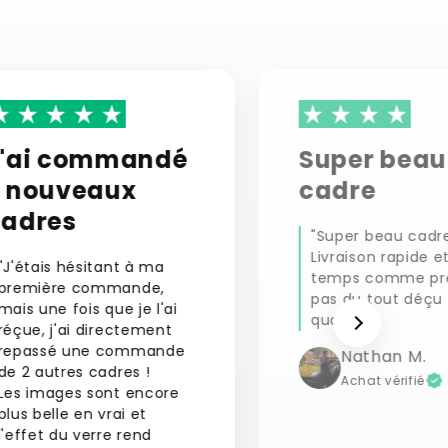
J'ai commandé
Super beau
2 nouveaux
cadre
cadres
"Super beau cadre
Livraison rapide e
"J'étais hésitant à ma
temps comme pr
première commande,
pas du tout déçu 
mais une fois que je l'ai
qualité."
réçue, j'ai directement
repassé une commande
Nathan M.
de 2 autres cadres !
Achat vérifié
Les images sont encore
plus belle en vrai et
l'effet du verre rend