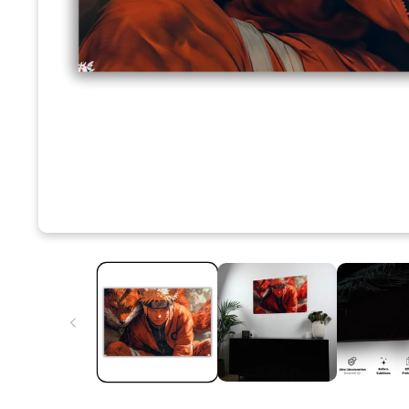
chez vous !
Doron B. (Collab.
Artistique)
Découvrez les œuvres de
Doron B
, imprimées sur verre
trempé pour un rendu
lumineux et unique.