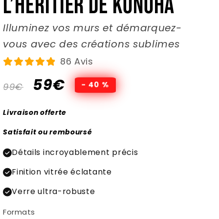
l’Héritier de Konoha
Illuminez vos murs et démarquez-
vous avec des créations sublimes
86 Avis
Prix
Prix
59€
- 40 %
99€
habituel
promotionnel
Livraison offerte
Satisfait ou remboursé
Détails incroyablement précis
Finition vitrée éclatante
Verre ultra-robuste
Formats