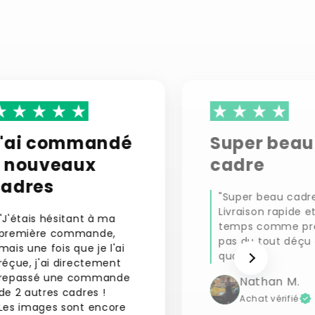
J'ai commandé
Super beau
2 nouveaux
cadre
cadres
"Super beau cadre
Livraison rapide e
"J'étais hésitant à ma
temps comme pr
première commande,
pas du tout déçu 
mais une fois que je l'ai
qualité."
réçue, j'ai directement
repassé une commande
Nathan M.
de 2 autres cadres !
Achat vérifié
Les images sont encore