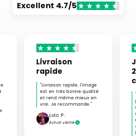
Excellent 4.7/5
Livraison
rapide
le
"Livraison rapide, l'image
r
est en très bonne qualité
s
et rend même mieux en
vrai. Je recommande."
e
Loïc P.
Achat vérifié