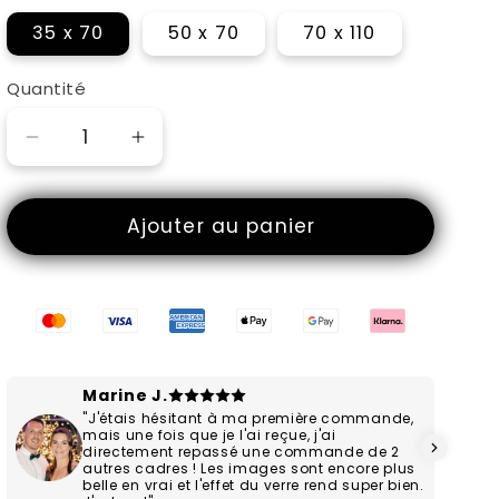
35 x 70
50 x 70
70 x 110
Quantité
Réduire
Augmenter
la
la
quantité
quantité
Ajouter au panier
de
de
l’Héritier
l’Héritier
de
de
Konoha
Konoha
Marine J.
"J'étais hésitant à ma première commande,
mais une fois que je l'ai reçue, j'ai
directement repassé une commande de 2
autres cadres ! Les images sont encore plus
belle en vrai et l'effet du verre rend super bien.