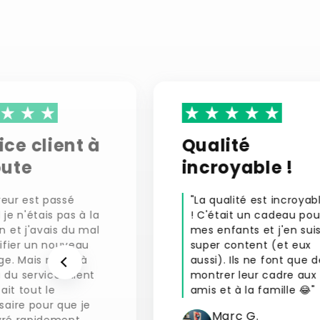
ice client à
Qualité
oute
incroyable !
vreur est passé
"La qualité est incroyab
je n'étais pas à la
! C'était un cadeau pou
 et j'avais du mal
mes enfants et j'en sui
ifier un nouveau
super content (et eux
ge. Mais merci à
aussi). Ils ne font que d
du service client
montrer leur cadre aux
fait tout le
amis et à la famille 😂"
saire pour que je
Marc G.
ivré rapidement,