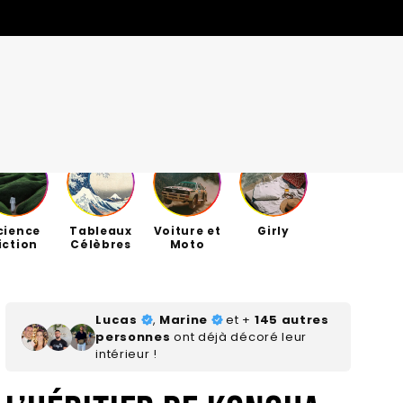
cience
Tableaux
Voiture et
Girly
MODÈLES
MODÈLES
QUANTITÉS LIMITÉES
QUANTITÉS LIMITÉES
iction
Célèbres
Moto
nt, ça vient de
nt, ça vient de
OFFRES DE LA SEMAINE
OFFRES DE LA SEMAINE
S
S
Lucas
,
Marine
et +
145 autres
personnes
ont déjà décoré leur
intérieur !