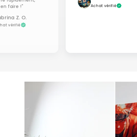
Achat vérifié
ien faire !"
brina Z. O.
hat vérifié