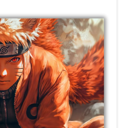
La
pop culture
, dans son
expression artistique.
Pop Culture
La culture populaire crée par
vous, nous... celle qui ne se
trouve pas dans les livres !
Science fiction
Un univers qui n'existe pas,
sauf ici.
Voitures et motos
Les moteurs qui rugissent,