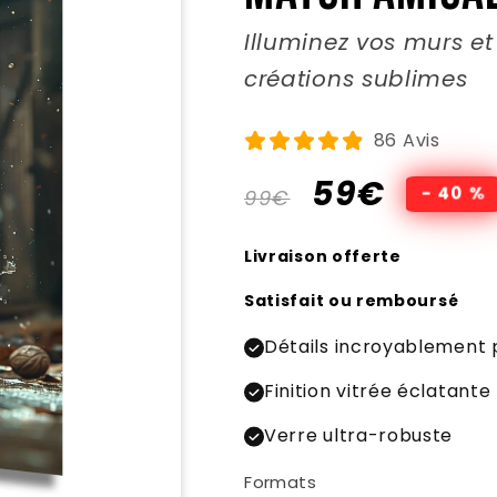
La
pop culture
, dans son
Illuminez vos murs 
expression artistique.
créations sublimes
Pop Culture
86 Avis
La culture populaire crée par
vous, nous... celle qui ne se
Prix
Prix
59€
- 40 %
99€
trouve pas dans les livres !
habituel
promotionnel
Livraison offerte
Science fiction
Satisfait ou remboursé
Un univers qui n'existe pas,
sauf ici.
Détails incroyablement 
Finition vitrée éclatante
Verre ultra-robuste
Voitures et motos
Les moteurs qui rugissent,
Formats