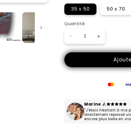
c'est ici !
35 x 50
50 x 70
Quantité
Réduire
Augmenter
la
la
quantité
quantité
Ajout
de
de
Match
Match
Amical
Amical
Marine J.
"J'étais hésitant à ma 
directement repassé u
encore plus belle en vrai