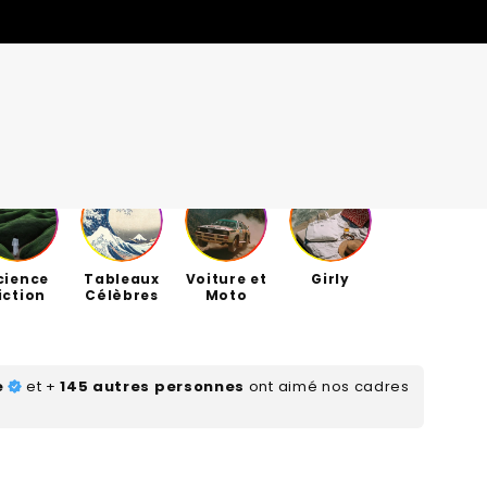
cience
Tableaux
Voiture et
Girly
MODÈLES
MODÈLES
QUANTITÉS LIMITÉES
QUANTITÉS LIMITÉES
iction
Célèbres
Moto
nt, ça vient de
nt, ça vient de
OFFRES DE LA SEMAINE
OFFRES DE LA SEMAINE
S
S
e
et +
145 autres personnes
ont aimé nos cadres
l