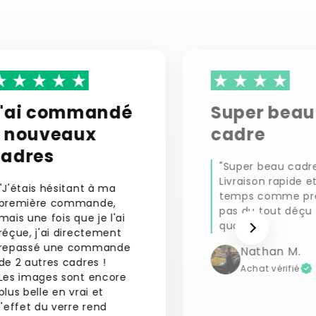
J'ai commandé
Super beau
2 nouveaux
cadre
cadres
"Super beau cadre
Livraison rapide e
"J'étais hésitant à ma
temps comme pr
première commande,
pas du tout déçu 
mais une fois que je l'ai
qualité."
réçue, j'ai directement
repassé une commande
Nathan M.
de 2 autres cadres !
Achat vérifié
Les images sont encore
plus belle en vrai et
l'effet du verre rend