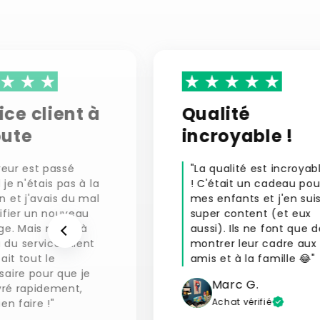
ice client à
Qualité
oute
incroyable !
vreur est passé
"La qualité est incroyab
je n'étais pas à la
! C'était un cadeau pou
 et j'avais du mal
mes enfants et j'en sui
ifier un nouveau
super content (et eux
ge. Mais merci à
aussi). Ils ne font que d
du service client
montrer leur cadre aux
fait tout le
amis et à la famille 😂"
saire pour que je
Marc G.
ivré rapidement,
Achat vérifié
ien faire !"