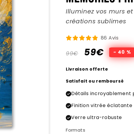
La
pop culture
, dans son
Illuminez vos murs 
expression artistique.
créations sublimes
Pop Culture
86 Avis
La culture populaire crée par
vous, nous... celle qui ne se
Prix
Prix
59€
- 40 %
99€
trouve pas dans les livres !
habituel
promotionnel
Livraison offerte
Science fiction
Satisfait ou remboursé
Un univers qui n'existe pas,
sauf ici.
Détails incroyablement 
Finition vitrée éclatante
Verre ultra-robuste
Voitures et motos
Les moteurs qui rugissent,
Formats