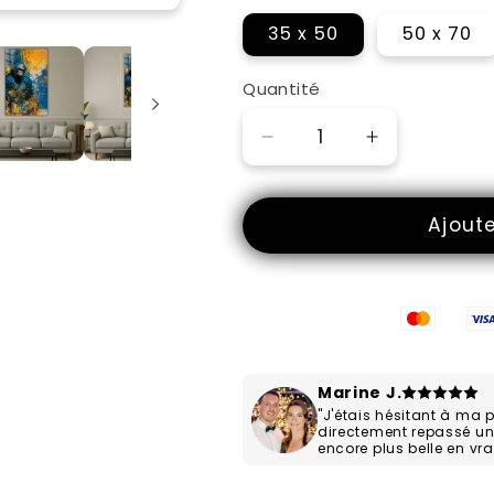
c'est ici !
35 x 50
50 x 70
Quantité
Réduire
Augmenter
la
la
quantité
quantité
Ajout
de
de
Mémoires
Mémoires
Primitives
Primitives
Marine J.
"J'étais hésitant à ma 
directement repassé u
encore plus belle en vrai