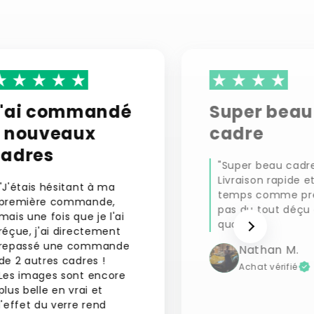
J'ai commandé
Super beau
2 nouveaux
cadre
cadres
"Super beau cadre
Livraison rapide e
"J'étais hésitant à ma
temps comme pr
première commande,
pas du tout déçu 
mais une fois que je l'ai
qualité."
réçue, j'ai directement
repassé une commande
Nathan M.
de 2 autres cadres !
Achat vérifié
Les images sont encore
plus belle en vrai et
l'effet du verre rend