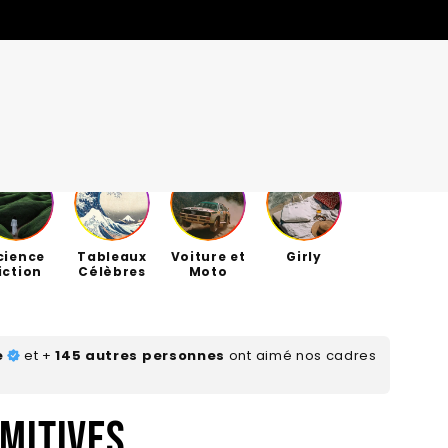
cience
Tableaux
Voiture et
Girly
MODÈLES
MODÈLES
QUANTITÉS LIMITÉES
QUANTITÉS LIMITÉES
iction
Célèbres
Moto
nt, ça vient de
nt, ça vient de
OFFRES DE LA SEMAINE
OFFRES DE LA SEMAINE
S
S
e
et +
145 autres personnes
ont aimé nos cadres
mitives