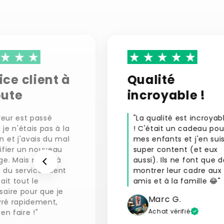
ice client à
Qualité
oute
incroyable !
vreur est passé
"La qualité est incroyab
je n'étais pas à la
! C'était un cadeau pou
 et j'avais du mal
mes enfants et j'en sui
ifier un nouveau
super content (et eux
ge. Mais merci à
aussi). Ils ne font que d
du service client
montrer leur cadre aux
fait tout le
amis et à la famille 😂"
saire pour que je
Marc G.
ivré rapidement,
Achat vérifié
ien faire !"