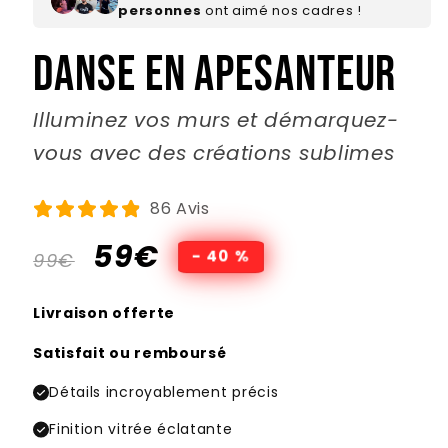
personnes
ont aimé nos cadres !
Danse En Apesanteur
Illuminez vos murs et démarquez-
vous avec des créations sublimes
86 Avis
Prix
Prix
59€
- 40 %
99€
habituel
promotionnel
Livraison offerte
Satisfait ou remboursé
Détails incroyablement précis
Finition vitrée éclatante