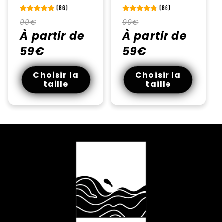
(86)
(86)
Prix
Prix
Prix
Prix
99€
99€
habituel
À partir de
promotionnel
habituel
À partir de
promotionnel
59€
59€
Choisir la
Choisir la
taille
taille