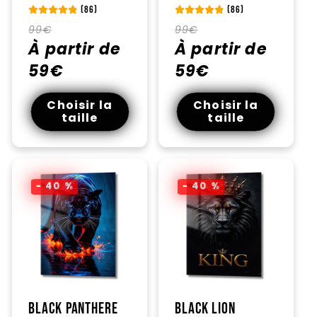
(86)
(86)
Prix
Prix
Prix
Prix
99€
99€
habituel
À partir de
promotionnel
habituel
À partir de
promotionnel
59€
59€
Choisir la
Choisir la
taille
taille
- 40 %
- 40 %
Black Panthere
Black Lion