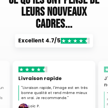
Ce qu'ils ont pensé de
leurs nouveaux
cadres...
Excellent 4.7/5
Livraison rapide
J
n
 un
"Livraison rapide, l'image est en très
bonne qualité et rend même mieux
ls
en vrai. Je recommande."
Loïc P.