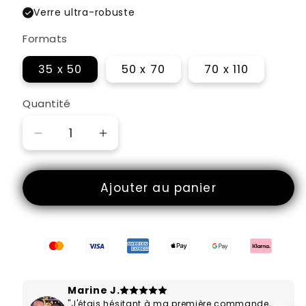
Verre ultra-robuste
Formats
35 x 50
50 x 70
70 x 110
Quantité
Réduire
Augmenter
la
la
quantité
quantité
Ajouter au panier
de
de
Danse
Danse
En
En
Apesanteur
Apesanteur
Marine J.
"J'étais hésitant à ma première commande,