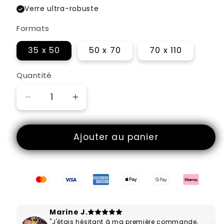
Verre ultra-robuste
Formats
35 x 50
50 x 70
70 x 110
Quantité
Réduire
Augmenter
la
la
quantité
quantité
Ajouter au panier
de
de
Élégance
Élégance
Bionique
Bionique
Marine J.
"J'étais hésitant à ma première commande,