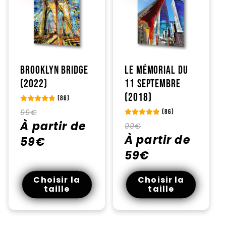
Brooklyn Bridge
Le mémorial du
(2022)
11 septembre
(2018)
(86)
Prix
Prix
99€
(86)
habituel
À partir de
promotionnel
Prix
Prix
99€
habituel
À partir de
promotionnel
59€
59€
Choisir la
Choisir la
taille
taille