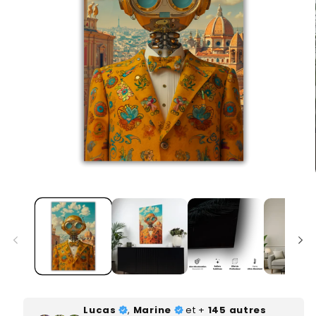
Ouvrir
le
média
1
dans
une
fenêtre
modale
Lucas
,
Marine
et +
145 autres