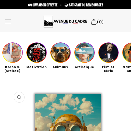
et
🚛 Livraison offerte     •     🤝 Satisfait ou remboursé !
passer
Read
au
contenu
the
(0)
Privacy
Policy
Liste des collections
Nouveautés !
Doron B.
Motivation
Animaux
Artistique
Film et
Gam
Cadre Personnalisé
(Artiste)
Série
A
Collaborations artistiques
Passer aux
informations
Besoin d'aide ?
produits
Recherche
Espace personnel