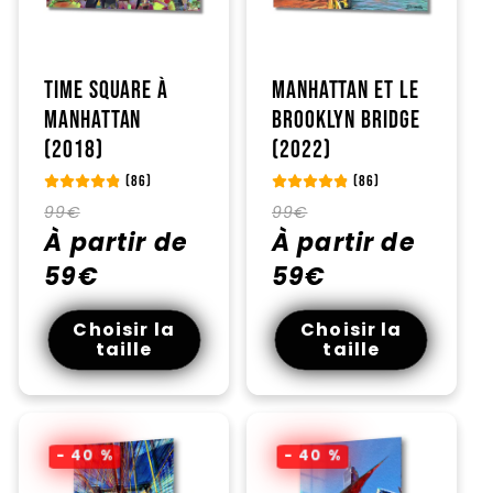
Time Square à
Manhattan et le
Manhattan
Brooklyn Bridge
(2018)
(2022)
(86)
(86)
Prix
Prix
Prix
Prix
99€
99€
habituel
À partir de
promotionnel
habituel
À partir de
promotionnel
59€
59€
Choisir la
Choisir la
taille
taille
- 40 %
- 40 %