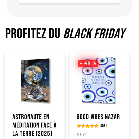
PROFITEZ DU
BLACK FRIDAY
- 40 %
Astronaute en
Good Vibes Nazar
méditation face à
(86)
la Terre (2025)
Prix
Prix
99€