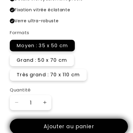
Fixation vitrée éclatante
Verre ultra-robuste
Formats
Moyen : 35 x 50 cm
Grand : 50 x 70 cm
Très grand : 70 x 110 cm
Quantité
Réduire
Augmenter
la
la
quantité
quantité
Ajouter au panier
de
de