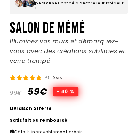
personnes
ont déjà décoré leur intérieur
!
Salon de mémé
Illuminez vos murs et démarquez-
vous avec des créations sublimes en
verre trempé
86 Avis
Prix
Prix
59€
- 40 %
99€
habituel
promotionnel
Livraison offerte
Satisfait ou remboursé
Détails incroyablement précis