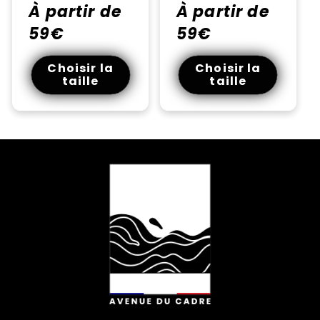
habituel
À partir de
promotionnel
habituel
À partir de
promotionnel
59€
59€
Choisir la
Choisir la
taille
taille