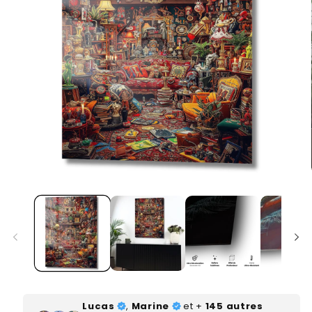
Ouvrir
le
média
1
dans
une
fenêtre
modale
Lucas
,
Marine
et +
145 autres